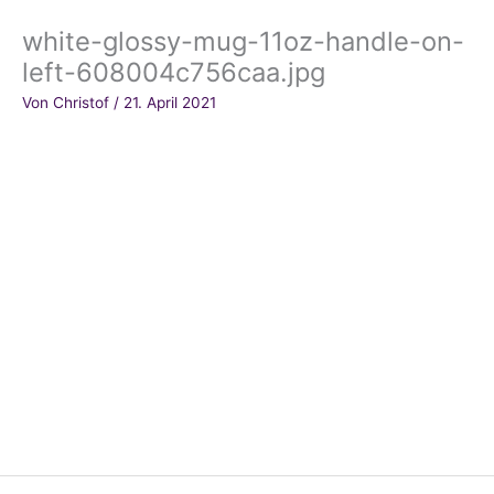
white-glossy-mug-11oz-handle-on-
left-608004c756caa.jpg
Von
Christof
/
21. April 2021