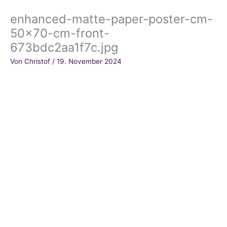
enhanced-matte-paper-poster-cm-
50×70-cm-front-
673bdc2aa1f7c.jpg
Von
Christof
/
19. November 2024