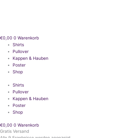
Zum
Nach
Inhalt
Beliebtheit
springen
sortiert
€
0,00
0
Warenkorb
Shirts
Pullover
Kappen & Hauben
Poster
Shop
Shirts
Pullover
Kappen & Hauben
Poster
Shop
€
0,00
0
Warenkorb
Gratis Versand
Alle 9 Ergebnisse werden angezeigt