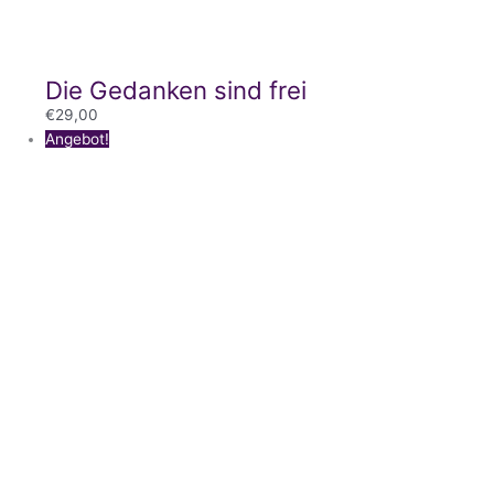
Die Gedanken sind frei
€
29,00
Preisspanne:
Angebot!
€19,00
bis
€29,00