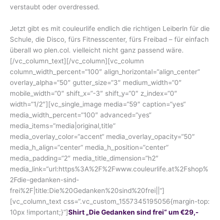
verstaubt oder overdressed.
Jetzt gibt es mit couleurlife endlich die richtigen Leiberln für die
Schule, die Disco, fürs Fitnesscenter, fürs Freibad – für einfach
überall wo plen.col. vielleicht nicht ganz passend wäre.
[/vc_column_text][/vc_column][vc_column
column_width_percent=“100″ align_horizontal=“align_center“
overlay_alpha=“50″ gutter_size=“3″ medium_width=“0″
mobile_width=“0″ shift_x=“-3″ shift_y=“0″ z_index=“0″
width=“1/2″][vc_single_image media=“59″ caption=“yes“
media_width_percent=“100″ advanced=“yes“
media_items=“media|original,title“
media_overlay_color=“accent“ media_overlay_opacity=“50″
media_h_align=“center“ media_h_position=“center“
media_padding=“2″ media_title_dimension=“h2″
media_link=“url:https%3A%2F%2Fwww.couleurlife.at%2Fshop%
2Fdie-gedanken-sind-
frei%2F|title:Die%20Gedanken%20sind%20frei||“]
[vc_column_text css=“.vc_custom_1557345195056{margin-top:
10px !important;}“]
Shirt „Die Gedanken sind frei“ um €29,-