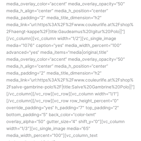
media_overlay_color=“accent“ media_overlay_opacity=“50″
media_h_align=“center“ media_h_position=“center“
media_padding=“2″ media_title_dimension=“h2″
media_link=“url:https%3A%2F%2Fwww.couleurlife.at%2Fshop%
2Fhaengt-kappe%2F|title:Gaudeamus%20Igitur%20Polo||“]
[/vc_column][vc_column width=“1/2″][vc_single_image
media=“1076″ caption=“yes“ media_width_percent=“100″
advanced=“yes“ media_items=“media|original,title“
media_overlay_color=“accent“ media_overlay_opacity=“50″
media_h_align=“center“ media_h_position=“center“
media_padding=“2″ media_title_dimension=“h2″
media_link=“url:https%3A%2F%2Fwww.couleurlife.at%2Fshop%
2Fsalve-gambrine-polo%2F|title:Salve%20Gambrine%20Polo||“]
[/vc_column][/vc_row][vc_row][vc_column width=“1/1″]
[/vc_column][/vc_row][vc_row row_height_percent=“0″
override_padding=“yes“ h_padding=“7″ top_padding=“2″
bottom_padding=“5″ back_color=“color-lxmt“
overlay_alpha=“50″ gutter_size=“4″ shift_y=“0″][vc_column
width=“1/3″][vc_single_image media=“65″
media_width_percent=“100″][vc_column_text