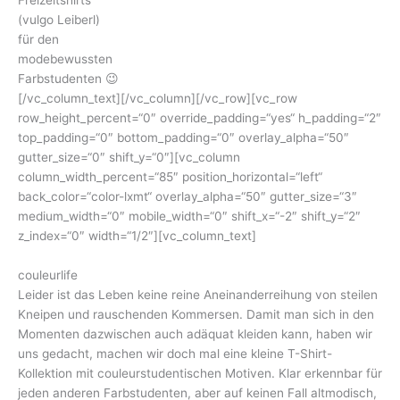
(vulgo Leiberl)
für den
modebewussten
Farbstudenten 😉
[/vc_column_text][/vc_column][/vc_row][vc_row
row_height_percent=“0″ override_padding=“yes“ h_padding=“2″
top_padding=“0″ bottom_padding=“0″ overlay_alpha=“50″
gutter_size=“0″ shift_y=“0″][vc_column
column_width_percent=“85″ position_horizontal=“left“
back_color=“color-lxmt“ overlay_alpha=“50″ gutter_size=“3″
medium_width=“0″ mobile_width=“0″ shift_x=“-2″ shift_y=“2″
z_index=“0″ width=“1/2″][vc_column_text]
couleurlife
Leider ist das Leben keine reine Aneinanderreihung von steilen
Kneipen und rauschenden Kommersen. Damit man sich in den
Momenten dazwischen auch adäquat kleiden kann, haben wir
uns gedacht, machen wir doch mal eine kleine T-Shirt-
Kollektion mit couleurstudentischen Motiven. Klar erkennbar für
jeden anderen Farbstudenten, aber auf keinen Fall altmodisch,