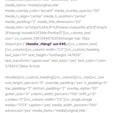
media_items=“media|original,title“
media_overlay_color=“accent“ media_overlay_opacity=“50″
media_h_align=“center“ media_h_position=“center“
media_padding=“2″ media_title_dimension=“h2″
media_link=“url:https%3A%2F%2Fwww.couleurlife.at%2Fshop%
2Fhaengt-hoodie%2F|title:Phritte!||“][vc_column_text
css=“.vc_custom_1561394676209{margin-top: 10px
!important;}“]
Hoodie „Hängt“ um €45,-
[/vc_column_text]
[/vc_column][vc_column width=“1/3″][vc_custom_heading
text_size=“h1″ text_height=“fontheight-147655″
text_transform=“uppercase“ text_italic=“yes“ text_color=“color-
378503″]New Arrival:
Hoodies[/vc_custom_heading][/vc_column][/vc_row][vc_row
row_height_percent=“0″ override_padding=“yes“ h_padding=“5″
top_padding=“2″ bottom_padding=“2″ overlay_alpha=“50″
gutter_size=“3″ column_width_percent=“100″ shift_y=“0″
z_index=“0″][vc_column width=“1/2″][vc_single_image
media=“1703″ caption=“yes“ media_width_percent=“100″
advanced=“yes“ media_items=“media|original,title“