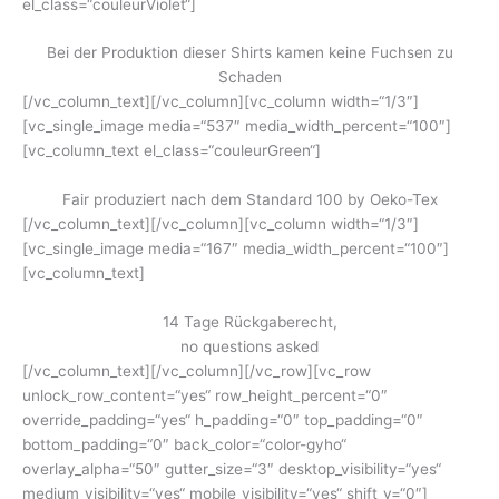
el_class=“couleurViolet“]
Bei der Produktion dieser Shirts kamen keine Fuchsen zu
Schaden
[/vc_column_text][/vc_column][vc_column width=“1/3″]
[vc_single_image media=“537″ media_width_percent=“100″]
[vc_column_text el_class=“couleurGreen“]
Fair produziert nach dem Standard 100 by Oeko-Tex
[/vc_column_text][/vc_column][vc_column width=“1/3″]
[vc_single_image media=“167″ media_width_percent=“100″]
[vc_column_text]
14 Tage Rückgaberecht,
no questions asked
[/vc_column_text][/vc_column][/vc_row][vc_row
unlock_row_content=“yes“ row_height_percent=“0″
override_padding=“yes“ h_padding=“0″ top_padding=“0″
bottom_padding=“0″ back_color=“color-gyho“
overlay_alpha=“50″ gutter_size=“3″ desktop_visibility=“yes“
medium_visibility=“yes“ mobile_visibility=“yes“ shift_y=“0″]