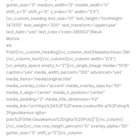
gutter_size=“3″ medium_width=“0″ mobile_width=“0″
shift_x=“0″ shift_y=“0″ z_index=“0″ width=“1/3″]
[vc_custom_heading text_size=“h1″ text_height=“fontheight-
147655″ text_weight=“300″ text_transform=“uppercase“
text_italic=“yes“ text_color=“color-285602″]Neue
Motive
als
Polo![/vc_custom_heading][vc_column_text]Halsabschluss Olé!
[/vc_column_text][/vc_column][vc_column width=“2/3″]
[vc_empty_space empty_h=“2″][vc_single_image media=“1019″
caption=“yes“ media_width_percent=“100″ advanced=“yes“
media_items=“media|original,title“
media_overlay_color=“accent“ media_overlay_opacity=“50″
media_h_align=“center“ media_h_position=“center“
media_padding=“2″ media_title_dimension=“h2″
media_link=“url:https%3A%2F%2Fwww.couleurlife.at%2Fshop%
2Fgaudeamus-igitur-
polo%2F|title:Gaudeamus%20Igitur%20Polo||“][/vc_column]
[/vc_row][vc_row row_height_percent=“0″ overlay_alpha=“50″
gutter_size=“3″ shift_y=“0″][vc_column