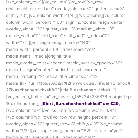
[/vc_column_text][/vc_column][/vc_row][vc_row
row_height_percent=“0″ overlay_alpha=“50″ gutter_size=“3″
shift_y=“0″][vc_column width=“1/4″][/vc_column][vc_column
column_width_percent=“100″ align_horizontal=“align_center“
overlay_alpha=“50″ gutter_size=“3″ medium_width=“0″
mobile_width=“0″ shift_x=“0″ shift_y=“0″ z_index=“0″
width=“1/2″][vc_single_image media=“140″
media_width_percent=“100″ advanced=“yes“
media_items=“media|original,title“
media_overlay_color=“accent“ media_overlay_opacity=“50″
media_h_align=“center“ media_h_position=“center“
media_padding=“2″ media_title_dimension=“h2″
media_link=“url:https%3A%2F%2Fwww.couleurlife.at%2Fshop%
2Fburschenherrlichkeit%2F|title:Burschenherrlichkeit||“]
[vc_column_text css=“.vc_custom_1557345235826{margin-top:
10px !important;}“]
Shirt „Burschenherrlichkeit“ um €29,-
[/vc_column_text][/vc_column][vc_column width=“1/4″]
[/vc_column][/vc_row][vc_row row_height_percent=“0″
overlay_alpha=“50″ gutter_size=“3″ shift_y=“0″][vc_column
width=“2/3″][vc_single_image media=“1629″ caption=“yes“
media_width_percent=“100″ advanced=“yes“