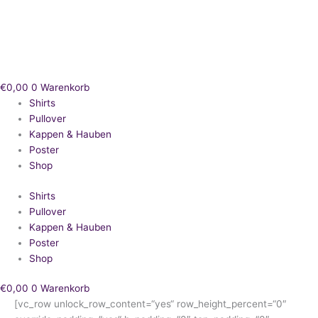
Zum
Inhalt
springen
€
0,00
0
Warenkorb
Shirts
Pullover
Kappen & Hauben
Poster
Shop
Shirts
Pullover
Kappen & Hauben
Poster
Shop
€
0,00
0
Warenkorb
[vc_row unlock_row_content=“yes“ row_height_percent=“0″