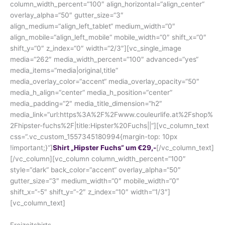
column_width_percent=“100″ align_horizontal=“align_center“
overlay_alpha=“50″ gutter_size=“3″
align_medium=“align_left_tablet“ medium_width=“0″
align_mobile=“align_left_mobile“ mobile_width=“0″ shift_x=“0″
shift_y=“0″ z_index=“0″ width=“2/3″][vc_single_image
media=“262″ media_width_percent=“100″ advanced=“yes“
media_items=“media|original,title“
media_overlay_color=“accent“ media_overlay_opacity=“50″
media_h_align=“center“ media_h_position=“center“
media_padding=“2″ media_title_dimension=“h2″
media_link=“url:https%3A%2F%2Fwww.couleurlife.at%2Fshop%
2Fhipster-fuchs%2F|title:Hipster%20Fuchs||“][vc_column_text
css=“.vc_custom_1557345180994{margin-top: 10px
!important;}“]
Shirt „Hipster Fuchs“ um €29,-
[/vc_column_text]
[/vc_column][vc_column column_width_percent=“100″
style=“dark“ back_color=“accent“ overlay_alpha=“50″
gutter_size=“3″ medium_width=“0″ mobile_width=“0″
shift_x=“-5″ shift_y=“-2″ z_index=“10″ width=“1/3″]
[vc_column_text]
Freizeitshirts