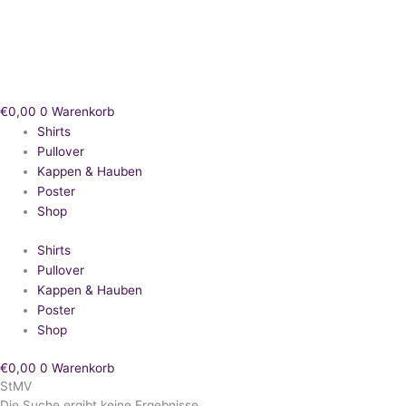
Zum
Inhalt
springen
€
0,00
0
Warenkorb
Shirts
Pullover
Kappen & Hauben
Poster
Shop
Shirts
Pullover
Kappen & Hauben
Poster
Shop
€
0,00
0
Warenkorb
StMV
Die Suche ergibt keine Ergebnisse.