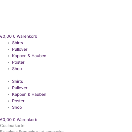
Zum
Inhalt
springen
€
0,00
0
Warenkorb
Shirts
Pullover
Kappen & Hauben
Poster
Shop
Shirts
Pullover
Kappen & Hauben
Poster
Shop
€
0,00
0
Warenkorb
Couleurkarte
Einzelnes Ergebnis wird angezeigt