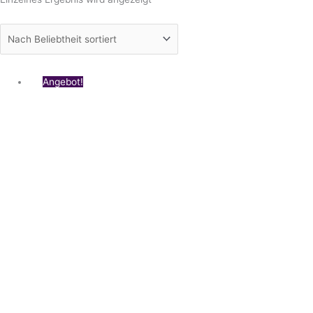
Preisspanne:
Angebot!
€19,00
bis
€29,00