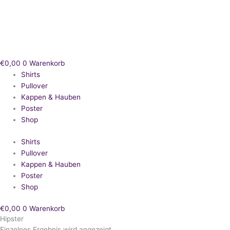
Zum
Inhalt
springen
€
0,00
0
Warenkorb
Shirts
Pullover
Kappen & Hauben
Poster
Shop
Shirts
Pullover
Kappen & Hauben
Poster
Shop
€
0,00
0
Warenkorb
Hipster
Einzelnes Ergebnis wird angezeigt