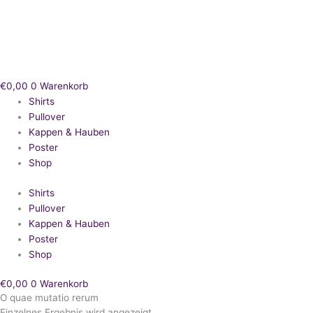
Zum
Inhalt
springen
€
0,00
0
Warenkorb
Shirts
Pullover
Kappen & Hauben
Poster
Shop
Shirts
Pullover
Kappen & Hauben
Poster
Shop
€
0,00
0
Warenkorb
O quae mutatio rerum
Einzelnes Ergebnis wird angezeigt