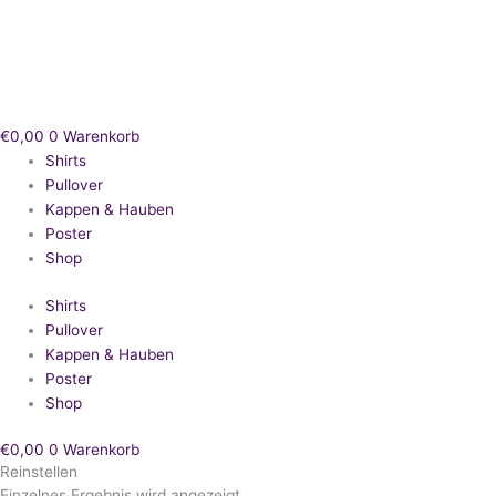
Zum
Inhalt
springen
€
0,00
0
Warenkorb
Shirts
Pullover
Kappen & Hauben
Poster
Shop
Shirts
Pullover
Kappen & Hauben
Poster
Shop
€
0,00
0
Warenkorb
Reinstellen
Einzelnes Ergebnis wird angezeigt