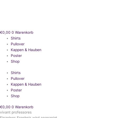
Zum
Inhalt
springen
€
0,00
0
Warenkorb
Shirts
Pullover
Kappen & Hauben
Poster
Shop
Shirts
Pullover
Kappen & Hauben
Poster
Shop
€
0,00
0
Warenkorb
vivant professores
Einzelnes Ergebnis wird angezeigt