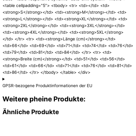
<table cellpadding="5"> <tbody> <tr> <td></td> <td>
<strong>S</strong></td> <td><strong>M</strong></td> <td>
<strong>L</strong></td> <td><strong>XL</strong></td> <td>
<strong>2XL</strong></td> <td><strong>3XL</strong></td>
<td><strong>4XL</strong></td> <td><strong>5XL</strong>
</td> </tr> <tr> <td><strong>Länge (cm)</strong></td>
<td>66</td> <td>69</td> <td>71</td> <td>74</td> <td>76</td>
<td>79</td> <td>81</td> <td>84</td> </tr> <tr> <td>
<strong>Breite (cm)</strong></td> <td>51</td> <td>56</td>
<td>61</td> <td>66</td> <td>71</td> <td>76</td> <td>81</td>
<td>86</td> </tr> </tbody> </table> </div>
GPSR-bezogene Produktinformationen der EU
Weitere pheine Produkte:
Ähnliche Produkte