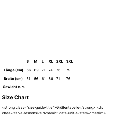
S
M
L
XL
2XL
3XL
Länge (cm)
66
69
71
74
76
79
Breite (cm)
51
56
61
66
71
76
Gewicht
n. v.
Size Chart
<strong class="size-guide-title">Größentabelle</strong> <div
class="table-responsive dynamic" data-unit-system="metric">