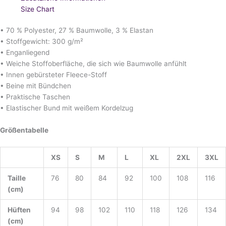
Size Chart
• 70 % Polyester, 27 % Baumwolle, 3 % Elastan
• Stoffgewicht: 300 g/m²
• Enganliegend
• Weiche Stoffoberfläche, die sich wie Baumwolle anfühlt
• Innen gebürsteter Fleece-Stoff
• Beine mit Bündchen
• Praktische Taschen
• Elastischer Bund mit weißem Kordelzug
Größentabelle
XS
S
M
L
XL
2XL
3XL
Taille
76
80
84
92
100
108
116
(cm)
Hüften
94
98
102
110
118
126
134
(cm)