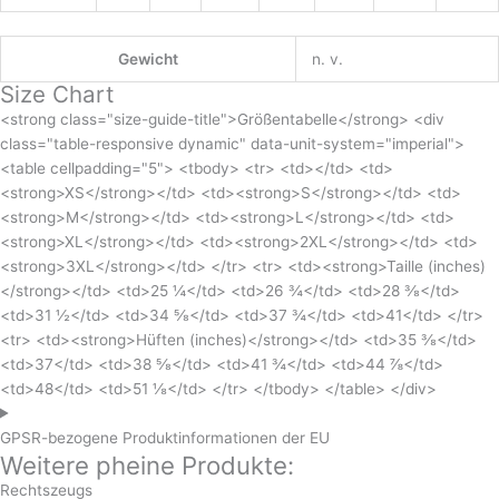
Gewicht
n. v.
Size Chart
<strong class="size-guide-title">Größentabelle</strong> <div
class="table-responsive dynamic" data-unit-system="imperial">
<table cellpadding="5"> <tbody> <tr> <td></td> <td>
<strong>XS</strong></td> <td><strong>S</strong></td> <td>
<strong>M</strong></td> <td><strong>L</strong></td> <td>
<strong>XL</strong></td> <td><strong>2XL</strong></td> <td>
<strong>3XL</strong></td> </tr> <tr> <td><strong>Taille (inches)
</strong></td> <td>25 ¼</td> <td>26 ¾</td> <td>28 ⅜</td>
<td>31 ½</td> <td>34 ⅝</td> <td>37 ¾</td> <td>41</td> </tr>
<tr> <td><strong>Hüften (inches)</strong></td> <td>35 ⅜</td>
<td>37</td> <td>38 ⅝</td> <td>41 ¾</td> <td>44 ⅞</td>
<td>48</td> <td>51 ⅛</td> </tr> </tbody> </table> </div>
GPSR-bezogene Produktinformationen der EU
Weitere pheine Produkte:
Rechtszeugs