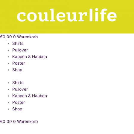
Zum
NUNQUAM
Inhalt
RETRO
springen
Menge
€
0,00
0
Warenkorb
Shirts
Pullover
Kappen & Hauben
Poster
Shop
Shirts
Pullover
Kappen & Hauben
Poster
Shop
€
0,00
0
Warenkorb