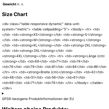
Gewicht
n. v.
Size Chart
<div class="table-responsive dynamic" data-unit-
system="metric"> <table cellpadding="5"> <tbody> <tr> <td>
</td> <td><strong>XS</strong></td> <td><strong>S</strong>
</td> <td><strong>M</strong></td> <td><strong>L</strong>
</td> <td><strong>XL</strong></td> <td><strong>2XL</strong>
</td> <td><strong>3XL</strong></td> <td>
<strong>4XL</strong></td> </tr> <tr> <td><strong>Länge (cm)
</strong></td> <td>69</td> <td>71</td> <td>74</td>
<td>76</td> <td>79</td> <td>81</td> <td>84</td> <td>86</td>
</tr> <tr> <td><strong>Breite (cm)</strong></td> <td>42</td>
<td>46</td> <td>51</td> <td>56</td> <td>61</td>
<td>66</td> <td>71</td> <td>76</td> </tr> </tbody> </table>
</div>
GPSR-bezogene Produktinformationen der EU