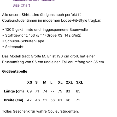
Size Chart
Alle unsere Shirts sind übrigens auch perfekt für
Couleurstudentinnen im modernen Loose-Fit-Style tragbar.
• 100% gekämmte und ringgesponnene Baumwolle
• Stoffgewicht: 153 g/m² (Größe XS: 142 g/m2)
• Schulter-Schulter-Tape
• Seitennaht
Das Modell trägt Größe M. Er ist 190 cm groß, hat einen
Brustumfang von 96 cm und einen Taillenumfang von 85 cm.
Größentabelle
XS
S
M
L
XL
2XL
3XL
Länge (cm)
69
71
74
77
79
83
85
Breite (cm)
42
46
51
56
61
66
71
Tolles Geschenk für wahre Couleurstudenten.