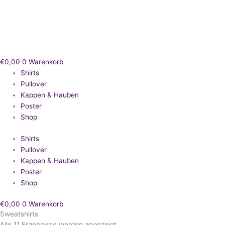
Zum
Nach
Inhalt
Beliebtheit
springen
sortiert
€
0,00
0
Warenkorb
Shirts
Pullover
Kappen & Hauben
Poster
Shop
Shirts
Pullover
Kappen & Hauben
Poster
Shop
€
0,00
0
Warenkorb
Sweatshirts
Alle 11 Ergebnisse werden angezeigt